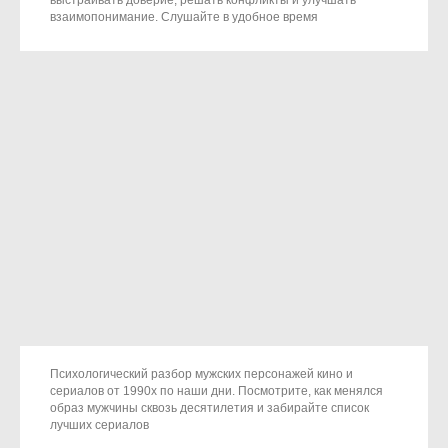
выстраивать доверие, решать конфликты и улучшать
взаимопонимание. Слушайте в удобное время
Психологический разбор мужских персонажей кино и
сериалов от 1990х по наши дни. Посмотрите, как менялся
образ мужчины сквозь десятилетия и забирайте список
лучших сериалов