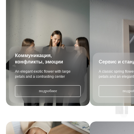
Коммуникация,
конфликты, эмоции
Сервис и ста
An elegant exotic flower with large
A classic spring flow
petals and a contrasting center
petals and an elegan
подробнее
подро