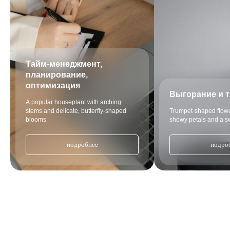
Тайм-менеджмент,
планирование,
оптимизация
Выгорание и т
A popular houseplant with arching
stems and delicate, butterfly-shaped
Trumpet-shaped flower
blooms
showy petals and a sw
подробнее
подро